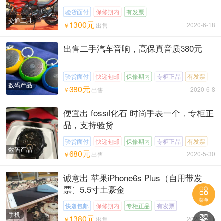
验货面付
保修期内
有发票
交通工具
1300元
2020-6-18
￥
出售
出售二手汽车音响，高保真音质380元
验货面付
快递包邮
保修期内
专柜正品
有发票
数码产品
380元
2020-6-8
￥
出售
便宜出 fossil化石 时尚手表一个，专柜正
品，支持验货
验货面付
快递包邮
保修期内
专柜正品
有发票
数码产品
680元
2020-5-30
￥
出售
诚意出 苹果iPhone6s Plus（自用带发
票）5.5寸土豪金

菜单
快递包邮
保修期内
专柜正品
有发票
手机
1380元

2020-5-11
￥
出售