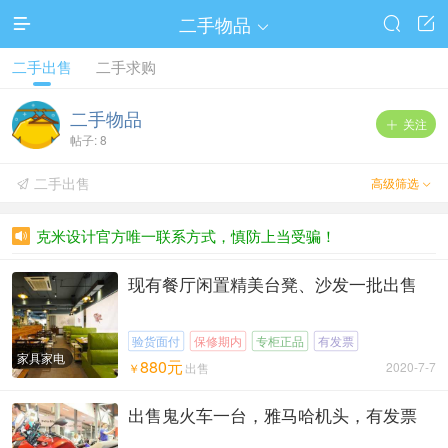
二手物品




二手出售
二手求购
二手物品
关注

帖子: 8
二手出售
高级筛选


克米设计官方唯一联系方式，慎防上当受骗！

现有餐厅闲置精美台凳、沙发一批出售
验货面付
保修期内
专柜正品
有发票
家具家电
880元
2020-7-7
￥
出售
出售鬼火车一台，雅马哈机头，有发票