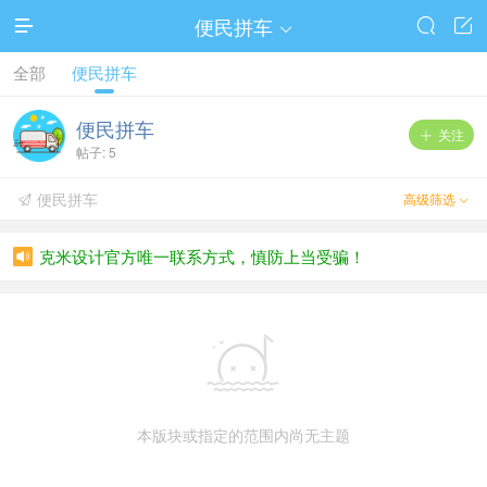
便民拼车




全部
便民拼车
便民拼车
关注

帖子: 5
便民拼车
高级筛选


克米设计官方唯一联系方式，慎防上当受骗！


本版块或指定的范围内尚无主题