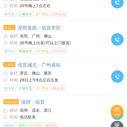

时间:
20号晚上7点左右

拼车中
三厢轿车
2个空位
100元/位
深圳龙岗 - 信宜市区
车找人
途径:
东莞、广州、佛山


时间:
26号晚上出发(可以上门接送)

拼车中
两厢轿车
2个空位
110元/位
信宜城北 - 广州省站
人找车
途径:
罗定、佛山、肇庆


时间:
28日上午8点左右出发

拼车中
不限车型
2个空位
80元/位
深圳 - 信宜
司机找货

途径:
高州、茂名、湛江


菜单
时间:
电话联系


拼车中
货车
5个空位
80元/位