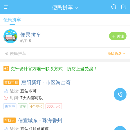
便民拼车




便民拼车
便民拼车
关注

帖子: 5
便民拼车
高级筛选


克米设计官方唯一联系方式，慎防上当受骗！

惠阳新圩 - 市区淘金湾
货找司机
途径:
直达即可


时间:
7天内都可以

拼车中
货车
4个空位
600元/位
信宜城东 - 珠海香州
车找人
途径:
直达或顺路可停
