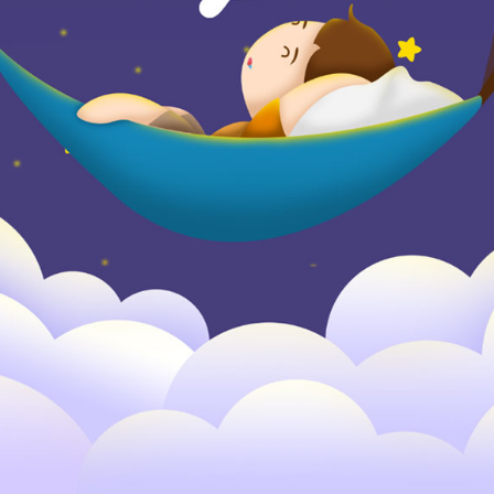

菜单

发布

海报





首页
社区
圈子
消息
我的