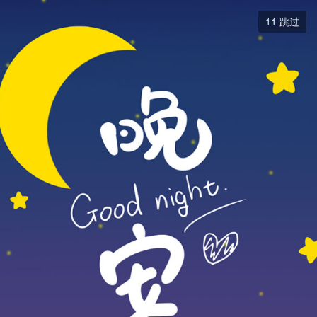
首页


11
跳过
精选
微头条
生活圈
图新鲜