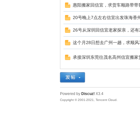
惠阳搬家回信宜，求货车顺路带带
O
20号晚上7点左右信宜出发珠海香
26号从深圳回信宜老家探亲，还有
这个月28日想去广州一趟，求顺风
承接深圳东莞往茂名高州信宜搬家
MII
Powered by
Discuz!
X3.4
Copyright © 2001-2021, Tencent Cloud.
S