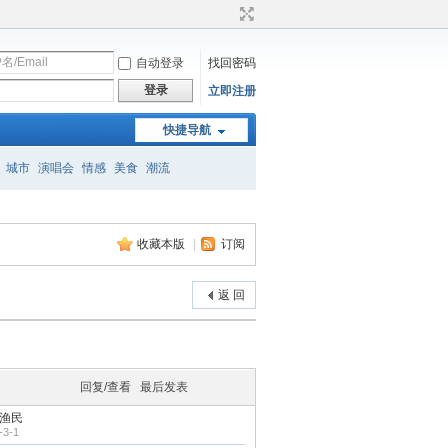
自动登录
找回密码
登录
立即注册
快捷导航
城市
演唱会
情感
美食
潮流
收藏本版
|
订阅
返 回
回复/查看
最后发表
渔民
-3-1