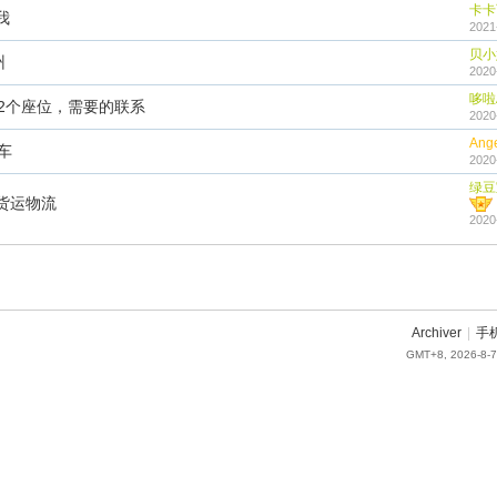
卡卡
我
2021
贝小
州
2020
哆啦
2个座位，需要的联系
2020
Ange
车
2020
绿豆
货运物流
2020
Archiver
|
手
GMT+8, 2026-8-7