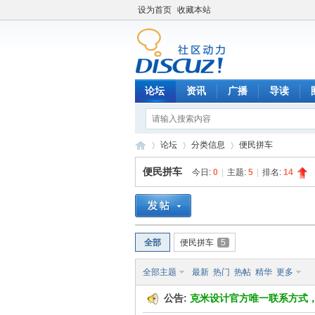
设为首页
收藏本站
论坛
资讯
广播
导读
论坛
分类信息
便民拼车
便民拼车
今日:
0
|
主题:
5
|
排名:
14
C
»
›
›
全部
便民拼车
5
全部主题
最新
热门
热帖
精华
更多
公告:
克米设计官方唯一联系方式