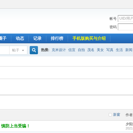
帐号
密码
圈子
动态
记录
排行榜
手机版购买与介绍
热搜:
克米设计
信宜
自拍
茂名
美女
写真
生活
新闻
帖子
搜
索
新窗
作者
夕阳
，慎防上当受骗！
2021