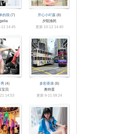
单的我
(7)
开心小吖森
(8)
gelia
夕阳渔民
12 14:45
更新 10-12 14:40
身秀
(4)
多彩香港
(8)
豆宝贝
奥特蛋
21 14:53
更新 9-21 09:24