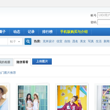
帐号
密码
圈子
动态
记录
排行榜
手机版购买与介绍
热搜:
克米设计
信宜
自拍
茂名
美女
写真
生活
新闻
帖子
搜
上传图片
我的相册
随便看看
索
热门图片推荐